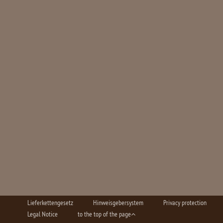
Lieferkettengesetz
Hinweisgebersystem
Privacy protection
Legal Notice
to the top of the page