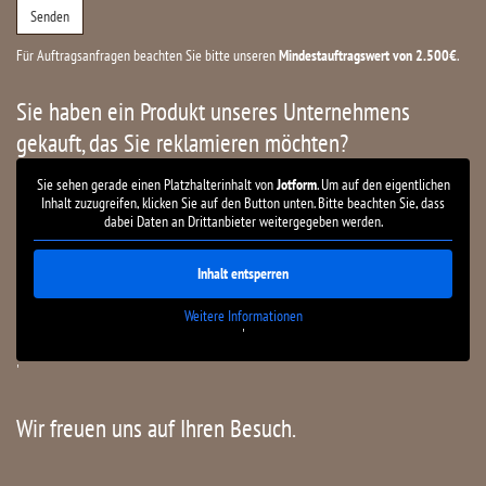
Für Auftragsanfragen beachten Sie bitte unseren
Mindestauftragswert von 2.500€
.
Sie haben ein Produkt unseres Unternehmens
gekauft, das Sie reklamieren möchten?
Sie sehen gerade einen Platzhalterinhalt von
Jotform
. Um auf den eigentlichen
Inhalt zuzugreifen, klicken Sie auf den Button unten. Bitte beachten Sie, dass
dabei Daten an Drittanbieter weitergegeben werden.
Inhalt entsperren
Weitere Informationen
'
'
Wir freuen uns auf Ihren Besuch.