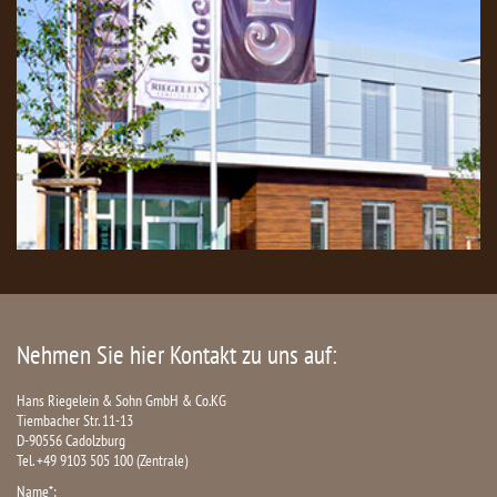
Nehmen Sie hier Kontakt zu uns auf:
Hans Riegelein & Sohn GmbH & Co.KG
Tiembacher Str. 11-13
D-90556 Cadolzburg
Tel. +49 9103 505 100 (Zentrale)
Name*: