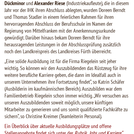
Dückminor
und
Alexander Riese
(Industriekaufleute), die in diesem
Jahr vor der IHK ihren Abschluss ablegten, wurden Doreen Berndt
und Thomas Stadler in einem feierlichen Rahmen für ihren
hervorragenden Abschluss der Berufsschule im Namen der
Regierung von Mittelfranken mit der Anerkennungsurkunde
gewürdigt. Darüber hinaus bekam Doreen Berndt für ihre
herausragenden Leistungen in der Abschlussprüfung zusätzlich
noch den Landkreispreis des Landkreises Fürth überreicht.
„Eine solide Ausbildung ist für die Firma Riegelein seit jeher
wichtig. So können wir den Auszubildenden das Rüstzeug für ihre
weitere berufliche Karriere geben, die dann im Idealfall auch in
unserem Unternehmen ihre Fortsetzung findet“, so Katrin Schäfer
(Ausbilderin im kaufmännischen Bereich). Auszubilden war dem
Familienbetrieb Riegelein schon immer wichtig. „Wir versuchen aus
unseren Auszubildenden soweit möglich, unsere künftigen
Mitarbeiter zu generieren und uns somit qualifizierte Fachkräfte zu
sichern“, so Christine Kreimer (Teamleiterin Personal).
Ein Überblick über aktuelle Ausbildungsplätze und offene
Stellenangebote findet sich unter der
Rubrik „Jobs und Karriere“
.