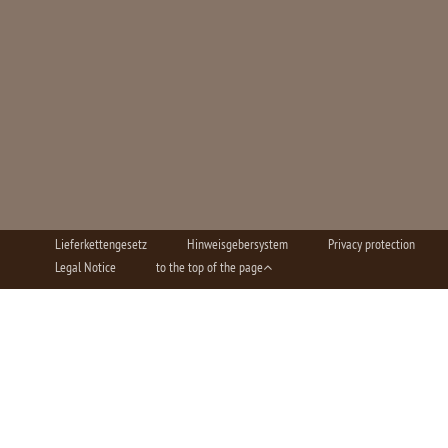
Lieferkettengesetz
Hinweisgebersystem
Privacy protection
Legal Notice
to the top of the page