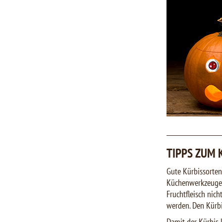
TIPPS ZUM 
Gute Kürbissorten 
Küchenwerkzeuge w
Fruchtfleisch nic
werden. Den Kürbi
Damit der Kürbis l