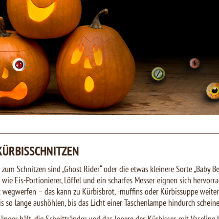
KÜRBISSCHNITZEN
zum Schnitzen sind „Ghost Rider“ oder die etwas kleinere Sorte „Baby Bea
ie Eis-Portionierer, Löffel und ein scharfes Messer eignen sich hervorr
ht wegwerfen – das kann zu Kürbisbrot, -muffins oder Kürbissuppe weiter
s so lange aushöhlen, bis das Licht einer Taschenlampe hindurch schein
änger hält, die Schnittränder und das Innere des Kürbisses mit Vaseline 