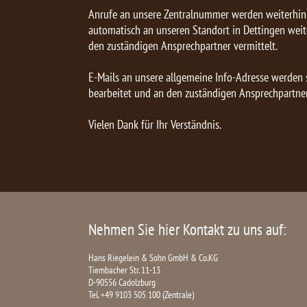
Anrufe an unsere Zentralnummer werden weiterh
automatisch an unseren Standort in Dettingen weite
den zuständigen Ansprechpartner vermittelt.
E-Mails an unsere allgemeine Info-Adresse werden s
bearbeitet und an den zuständigen Ansprechpartner
Vielen Dank für Ihr Verständnis.
Nehmen Sie hier Kontakt zu uns auf:
Hans Riegelein & Sohn GmbH & Co.KG
Tiembacher Str. 11-13
D-90556 Cadolzburg
Tel. +49 9103 505 100 (Zentrale)