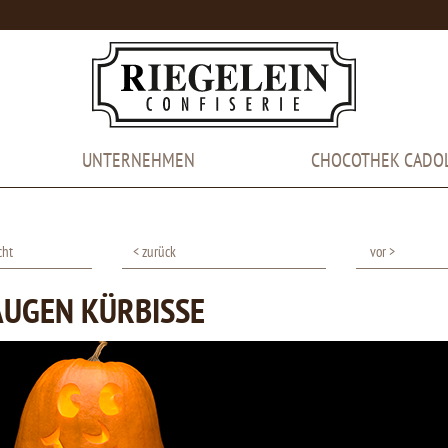
UNTERNEHMEN
CHOCOTHEK CADO
cht
< zurück
vor >
UGEN KÜRBISSE