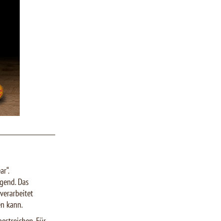
r“.
agend. Das
verarbeitet
en kann.
bestreichen. Für