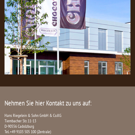
Nehmen Sie hier Kontakt zu uns auf:
Hans Riegelein & Sohn GmbH & Co.KG
Tiembacher Str. 11-13
D-90556 Cadolzburg
Tel. +49 9103 505 100 (Zentrale)