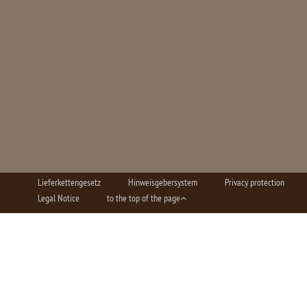
Lieferkettengesetz
Hinweisgebersystem
Privacy protection
Legal Notice
to the top of the page