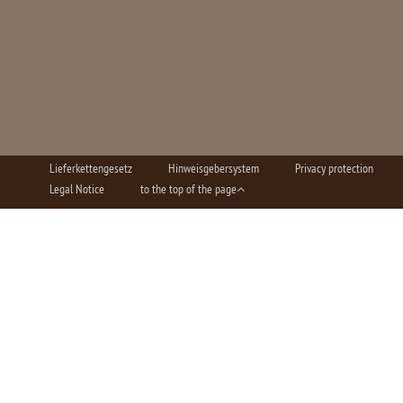
Lieferkettengesetz
Hinweisgebersystem
Privacy protection
Legal Notice
to the top of the page