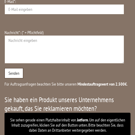
E-Mail*:
Nachricht*: (* = Pflichtfeld)
Für Auftragsanfragen beachten Sie bitte unseren
Mindestauftragswert von 2.500€
.
Sie haben ein Produkt unseres Unternehmens
gekauft, das Sie reklamieren möchten?
Sie sehen gerade einen Platzhalterinhalt von
Jotform
. Um auf den eigentlichen
Inhalt zuzugreifen, klicken Sie auf den Button unten. Bitte beachten Sie, dass
dabei Daten an Drittanbieter weitergegeben werden.