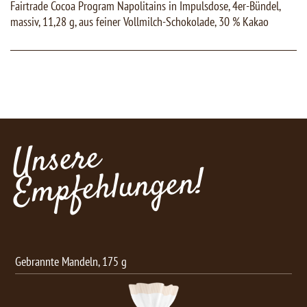
Fairtrade Cocoa Program Napolitains in Impulsdose, 4er-Bündel,
massiv, 11,28 g, aus feiner Vollmilch-Schokolade, 30 % Kakao
Unsere
Empfehlungen!
Schoko Knabber-Mix, 150 g