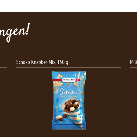
ngen!
Milk Bits Weisse Schokolade, 166g