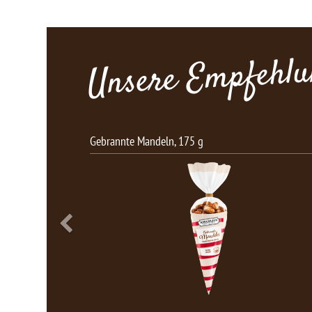
Unsere Empfehlu
Milk Bits Vollmilch-Haselnuss, 166g