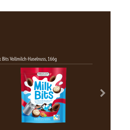
Choco Cars, SB-8er-Packung 88g