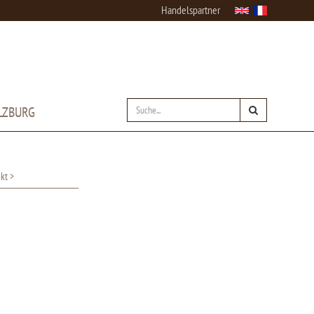
Handelspartner
LZBURG
kt >