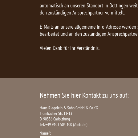
automatisch an unseren Standort in Dettingen weite
den zuständigen Ansprechpartner vermittelt.
E-Mails an unsere allgemeine Info-Adresse werden s
bearbeitet und an den zuständigen Ansprechpartner
Vielen Dank für Ihr Verständnis.
Nehmen Sie hier Kontakt zu uns auf:
Hans Riegelein & Sohn GmbH & Co.KG
Tiembacher Str. 11-13
D-90556 Cadolzburg
Tel. +49 9103 505 100 (Zentrale)
Name*: