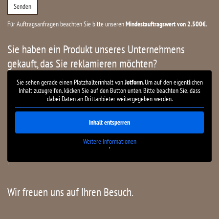
Für Auftragsanfragen beachten Sie bitte unseren
Mindestauftragswert von 2.500€
.
Sie haben ein Produkt unseres Unternehmens
gekauft, das Sie reklamieren möchten?
Sie sehen gerade einen Platzhalterinhalt von
Jotform
. Um auf den eigentlichen
Inhalt zuzugreifen, klicken Sie auf den Button unten. Bitte beachten Sie, dass
dabei Daten an Drittanbieter weitergegeben werden.
Inhalt entsperren
Weitere Informationen
'
'
Wir freuen uns auf Ihren Besuch.