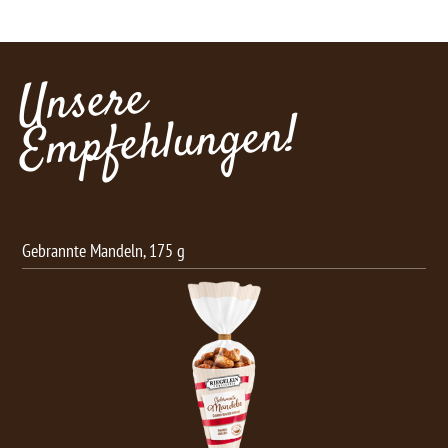
Unsere
Empfehlungen!
Schoko Knabber-Mix, 150 g