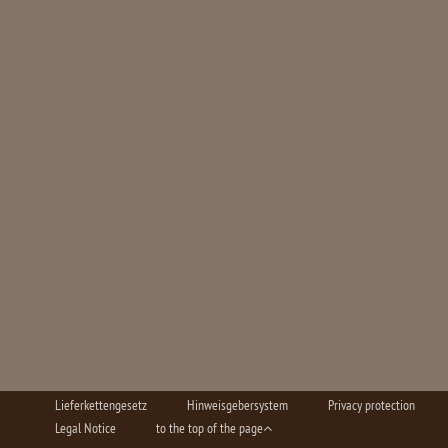
Lieferkettengesetz
Hinweisgebersystem
Privacy protection
Legal Notice
to the top of the page