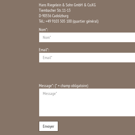
Hans Riegelein & Sohn GmbH & Co.KG
Tiembacher Str. 11-13
D-90556 Cadolzburg
Tél.: +49 9103 505 100 (quartier général)
Nom*:
Email*:
Message*: (* = champ obligatoire)