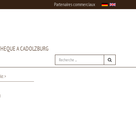
Partenaires commerciaux
HEQUE A CADOLZBURG
kt >
G