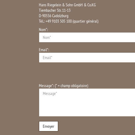
Hans Riegelein & Sohn GmbH & Co.KG
Tiembacher Str. 11-13
D-90556 Cadolzburg
Tél.: +49 9103 505 100 (quartier général)
Nom*:
Email*:
Message*: (* = champ obligatoire)