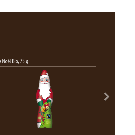
oufflu décoré cello lait, 225 g