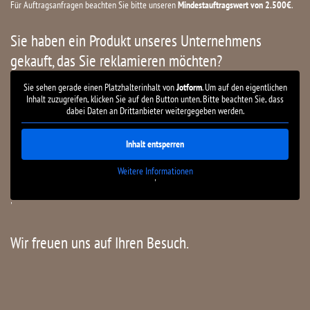
Für Auftragsanfragen beachten Sie bitte unseren
Mindestauftragswert von 2.500€
.
Sie haben ein Produkt unseres Unternehmens
gekauft, das Sie reklamieren möchten?
Sie sehen gerade einen Platzhalterinhalt von
Jotform
. Um auf den eigentlichen
Inhalt zuzugreifen, klicken Sie auf den Button unten. Bitte beachten Sie, dass
dabei Daten an Drittanbieter weitergegeben werden.
Inhalt entsperren
Weitere Informationen
'
'
Wir freuen uns auf Ihren Besuch.