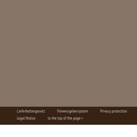
Lieferkettengesetz
Hinweisgebersystem
Privacy protection
Legal Notice
to the top of the page