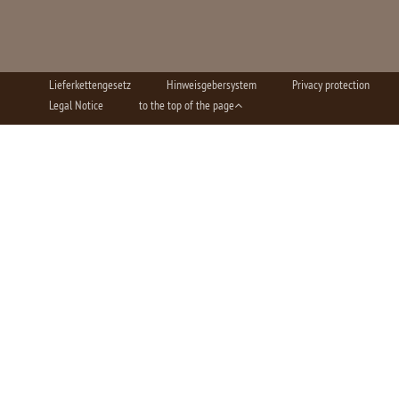
Lieferkettengesetz
Hinweisgebersystem
Privacy protection
Legal Notice
to the top of the page