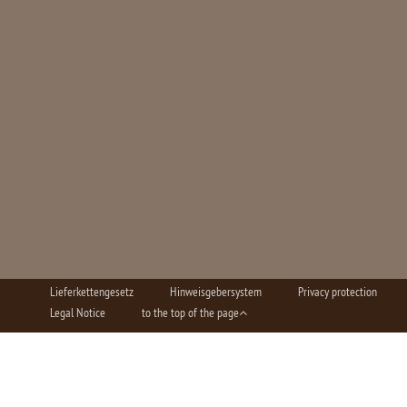
Lieferkettengesetz
Hinweisgebersystem
Privacy protection
Legal Notice
to the top of the page