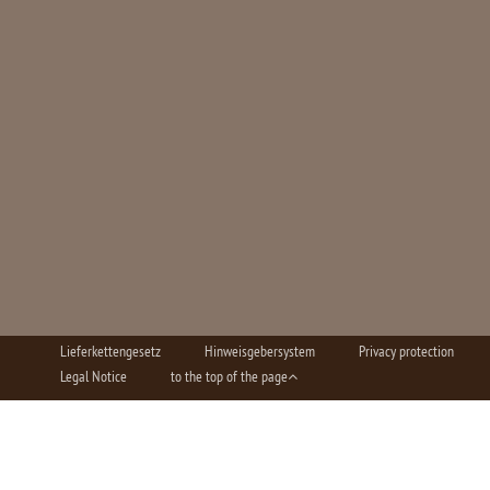
Lieferkettengesetz
Hinweisgebersystem
Privacy protection
Legal Notice
to the top of the page