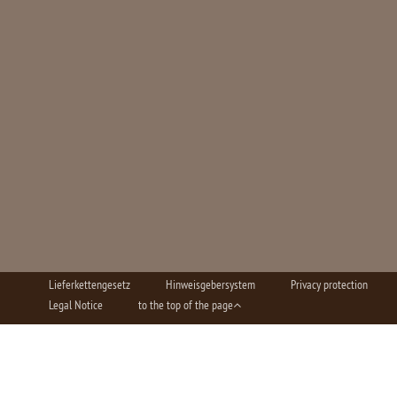
Lieferkettengesetz
Hinweisgebersystem
Privacy protection
Legal Notice
to the top of the page